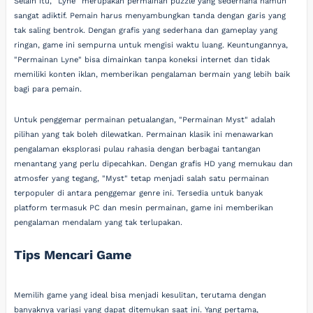
Selain itu, "Lyne" merupakan permainan puzzle yang sederhana namun
sangat adiktif. Pemain harus menyambungkan tanda dengan garis yang
tak saling bentrok. Dengan grafis yang sederhana dan gameplay yang
ringan, game ini sempurna untuk mengisi waktu luang. Keuntungannya,
"Permainan Lyne" bisa dimainkan tanpa koneksi internet dan tidak
memiliki konten iklan, memberikan pengalaman bermain yang lebih baik
bagi para pemain.
Untuk penggemar permainan petualangan, "Permainan Myst" adalah
pilihan yang tak boleh dilewatkan. Permainan klasik ini menawarkan
pengalaman eksplorasi pulau rahasia dengan berbagai tantangan
menantang yang perlu dipecahkan. Dengan grafis HD yang memukau dan
atmosfer yang tegang, "Myst" tetap menjadi salah satu permainan
terpopuler di antara penggemar genre ini. Tersedia untuk banyak
platform termasuk PC dan mesin permainan, game ini memberikan
pengalaman mendalam yang tak terlupakan.
Tips Mencari Game
Memilih game yang ideal bisa menjadi kesulitan, terutama dengan
banyaknya variasi yang dapat ditemukan saat ini. Yang pertama,