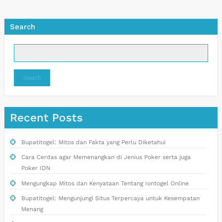
Search
Search
Recent Posts
Bupatitogel: Mitos dan Fakta yang Perlu Diketahui
Cara Cerdas agar Memenangkan di Jenius Poker serta juga
Poker IDN
Mengungkap Mitos dan Kenyataan Tentang Iontogel Online
Bupatitogel: Mengunjungi Situs Terpercaya untuk Kesempatan
Menang