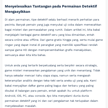
Menyelesaikan Tantangan pada Permainan Detektif
Mengasyikkan
Di alam permainan, tipe detektif selalu berhasil menarik perhatian para
pecinta. Banyak pemain yang juga menyukai uji coba dalam memecahkan
bagai misteri dan permasalahan yang rumit. Dalam artikel ini, kita bakal
menjelajahi berbagai game detektif seru yang bisa dimainkan, entah
secara online atau offline. Dari game gratis hingga yang, serta mulai game
ringan yang dapat instal di perangkat yang memiliki spesifikasi rendah
sampai game HD dengan mempersembahkan grafis menakjubkan,
semuanya akan kita kita bahas.
Untuk anda yang tertarik berpetualang serta berpikir secara strategis,
game misteri menawarkan pengalaman yang unik dan menantang. Tidak
hanya sekadar mencari tahu siapa siapa, namun serta mengasah
keterampilan analitis dengan teka-teki serta aneka uji yang ada. Kami
bakal menyajikan daftar game paling bagus dan terbaru yang paling
disukai di kalangan para pemain, entah apakah itu untuk platform
Android, iOS, PC, atau console. Ayo kita menyelami dunia dunia
permainan detektif yang ini dan cari pengalaman tak terlupakan dalam
menyelesaikan masalah.