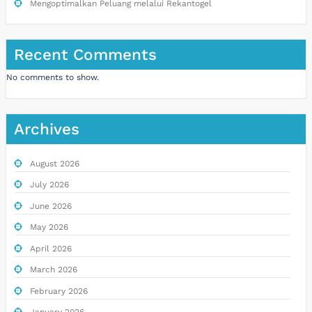
Mengoptimalkan Peluang melalui Rekantogel
Recent Comments
No comments to show.
Archives
August 2026
July 2026
June 2026
May 2026
April 2026
March 2026
February 2026