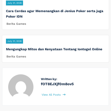
July 31, 2026
Cara Cerdas agar Memenangkan di Jenius Poker serta juga
Poker IDN
Berita Games
July 31, 2026
Mengungkap Mitos dan Kenyataan Tentang Iontogel Online
Berita Games
Written by:
fOT8EJXjf0m8ov5
View All Posts