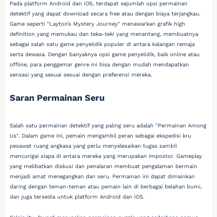
Pada platform Android dan iOS, terdapat sejumlah opsi permainan
detektif yang dapat download secara free atau dengan biaya terjangkau.
Game seperti "Layton’s Mystery Journey" menawarkan grafik high
definition yang memukau dan teka-teki yang menantang, membuatnya
sebagai salah satu game penyelidik populer di antara kalangan remaja
serta dewasa. Dengan banyaknya opsi game penyelidik, baik online atau
offline, para penggemar genre ini bisa dengan mudah mendapatkan
sensasi yang sesuai sesuai dengan preferensi mereka.
Saran Permainan Seru
Salah satu permainan detektif yang paling seru adalah "Permainan Among
Us". Dalam game ini, pemain mengambil peran sebagai ekspedisi kru
pesawat ruang angkasa yang perlu menyelesaikan tugas sambil
mencurigai siapa di antara mereka yang merupakan impostor. Gameplay
yang melibatkan diskusi dan penalaran membuat pengalaman bermain
menjadi amat menegangkan dan seru. Permainan ini dapat dimainkan
daring dengan teman-teman atau pemain lain di berbagai belahan bumi,
dan juga tersedia untuk platform Android dan iOS.