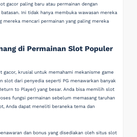
t gacor paling baru atau permainan dengan
a batasan. Ini tidak hanya membuka wawasan mereka
ng mereka mencari permainan yang paling mereka
ang di Permainan Slot Populer
lot gacor, krusial untuk memahami mekanisme game
an slot dari penyedia seperti PG menawarkan banyak
turn to Player) yang besar. Anda bisa memilih slot
proses fungsi permainan sebelum memasang taruhan
t, Anda dapat meneliti beraneka tema dan
enawaran dan bonus yang disediakan oleh situs slot