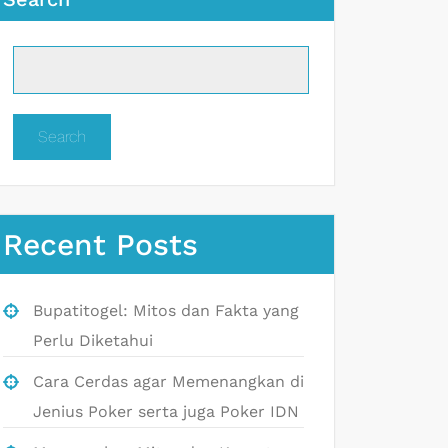
Search
Recent Posts
Bupatitogel: Mitos dan Fakta yang
Perlu Diketahui
Cara Cerdas agar Memenangkan di
Jenius Poker serta juga Poker IDN