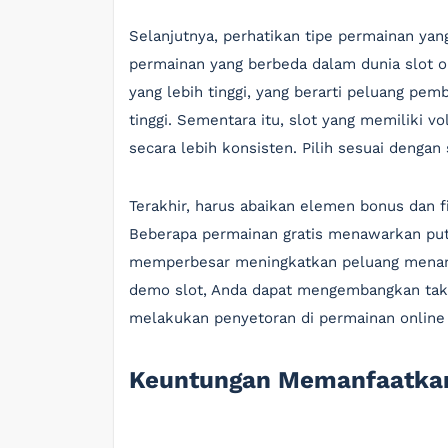
Selanjutnya, perhatikan tipe permainan ya
permainan yang berbeda dalam dunia slot on
yang lebih tinggi, yang berarti peluang pem
tinggi. Sementara itu, slot yang memiliki v
secara lebih konsisten. Pilih sesuai dengan
Terakhir, harus abaikan elemen bonus dan 
Beberapa permainan gratis menawarkan puta
memperbesar meningkatkan peluang menang.
demo slot, Anda dapat mengembangkan takt
melakukan penyetoran di permainan online 
Keuntungan Memanfaatka