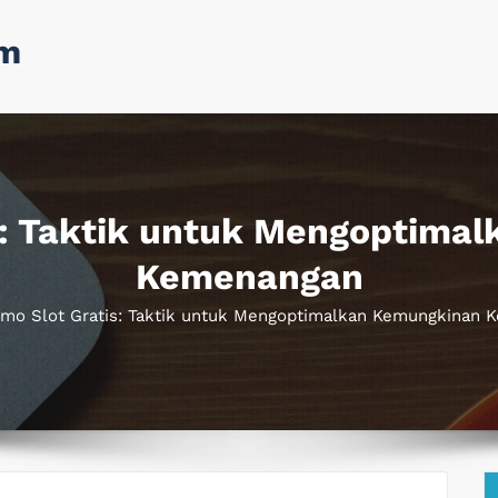
om
s: Taktik untuk Mengoptima
Kemenangan
mo Slot Gratis: Taktik untuk Mengoptimalkan Kemungkinan 