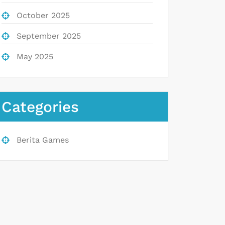
October 2025
September 2025
May 2025
Categories
Berita Games