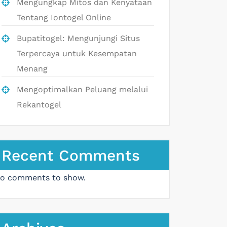
Mengungkap Mitos dan Kenyataan
Tentang Iontogel Online
Bupatitogel: Mengunjungi Situs
Terpercaya untuk Kesempatan
Menang
Mengoptimalkan Peluang melalui
Rekantogel
Recent Comments
o comments to show.