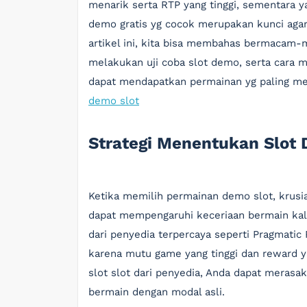
menarik serta RTP yang tinggi, sementara y
demo gratis yg cocok merupakan kunci aga
artikel ini, kita bisa membahas bermacam-
melakukan uji coba slot demo, serta cara m
dapat mendapatkan permainan yg paling m
demo slot
Strategi Menentukan Slot 
Ketika memilih permainan demo slot, krus
dapat mempengaruhi keceriaan bermain kali
dari penyedia terpercaya seperti Pragmatic 
karena mutu game yang tinggi dan reward 
slot slot dari penyedia, Anda dapat merasa
bermain dengan modal asli.