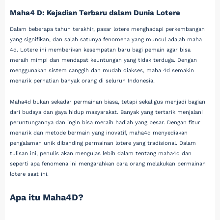
Maha4 D: Kejadian Terbaru dalam Dunia Lotere
Dalam beberapa tahun terakhir, pasar lotere menghadapi perkembangan
yang signifikan, dan salah satunya fenomena yang muncul adalah maha
4d. Lotere ini memberikan kesempatan baru bagi pemain agar bisa
meraih mimpi dan mendapat keuntungan yang tidak terduga. Dengan
menggunakan sistem canggih dan mudah diakses, maha 4d semakin
menarik perhatian banyak orang di seluruh Indonesia.
Maha4d bukan sekadar permainan biasa, tetapi sekaligus menjadi bagian
dari budaya dan gaya hidup masyarakat. Banyak yang tertarik menjalani
peruntungannya dan ingin bisa meraih hadiah yang besar. Dengan fitur
menarik dan metode bermain yang inovatif, maha4d menyediakan
pengalaman unik dibanding permainan lotere yang tradisional. Dalam
tulisan ini, penulis akan mengulas lebih dalam tentang maha4d dan
seperti apa fenomena ini mengarahkan cara orang melakukan permainan
lotere saat ini.
Apa itu Maha4D?