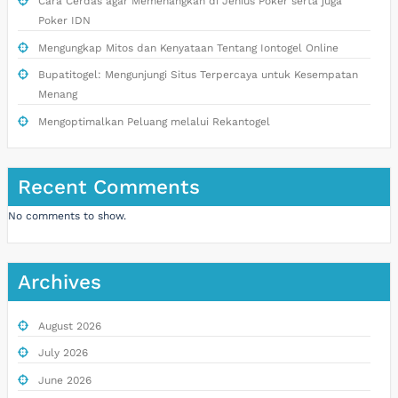
Cara Cerdas agar Memenangkan di Jenius Poker serta juga
Poker IDN
Mengungkap Mitos dan Kenyataan Tentang Iontogel Online
Bupatitogel: Mengunjungi Situs Terpercaya untuk Kesempatan
Menang
Mengoptimalkan Peluang melalui Rekantogel
Recent Comments
No comments to show.
Archives
August 2026
July 2026
June 2026