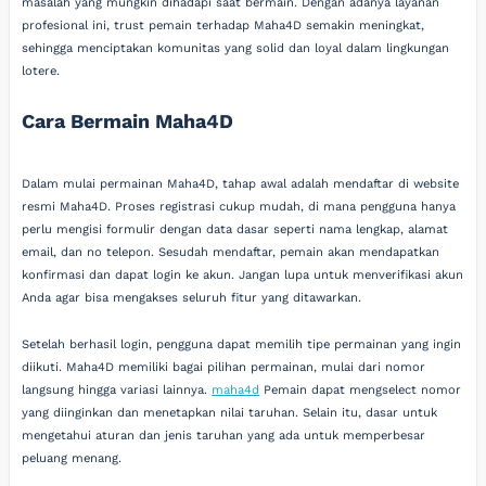
masalah yang mungkin dihadapi saat bermain. Dengan adanya layanan
profesional ini, trust pemain terhadap Maha4D semakin meningkat,
sehingga menciptakan komunitas yang solid dan loyal dalam lingkungan
lotere.
Cara Bermain Maha4D
Dalam mulai permainan Maha4D, tahap awal adalah mendaftar di website
resmi Maha4D. Proses registrasi cukup mudah, di mana pengguna hanya
perlu mengisi formulir dengan data dasar seperti nama lengkap, alamat
email, dan no telepon. Sesudah mendaftar, pemain akan mendapatkan
konfirmasi dan dapat login ke akun. Jangan lupa untuk menverifikasi akun
Anda agar bisa mengakses seluruh fitur yang ditawarkan.
Setelah berhasil login, pengguna dapat memilih tipe permainan yang ingin
diikuti. Maha4D memiliki bagai pilihan permainan, mulai dari nomor
langsung hingga variasi lainnya.
maha4d
Pemain dapat mengselect nomor
yang diinginkan dan menetapkan nilai taruhan. Selain itu, dasar untuk
mengetahui aturan dan jenis taruhan yang ada untuk memperbesar
peluang menang.