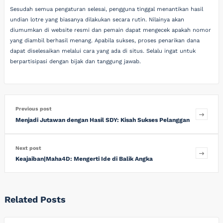
Sesudah semua pengaturan selesai, pengguna tinggal menantikan hasil
undian lotre yang biasanya dilakukan secara rutin. Nilainya akan
diumumkan di website resmi dan pemain dapat mengecek apakah nomor
yang diambil berhasil menang. Apabila sukses, proses penarikan dana
dapat diselesaikan melalui cara yang ada di situs. Selalu ingat untuk
berpartisipasi dengan bijak dan tanggung jawab.
Previous post
Menjadi Jutawan dengan Hasil SDY: Kisah Sukses Pelanggan
Next post
Keajaiban|Maha4D: Mengerti Ide di Balik Angka
Related Posts