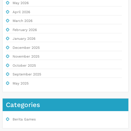
May 2026
April 2026
March 2026
February 2026
January 2026
December 2025
November 2025
October 2025
September 2025
May 2025
Categories
Berita Games