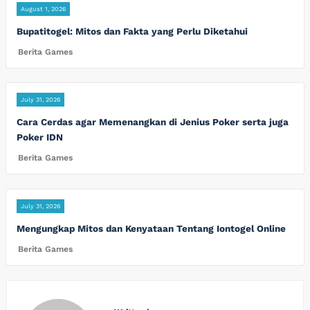
August 1, 2026
Bupatitogel: Mitos dan Fakta yang Perlu Diketahui
Berita Games
July 31, 2026
Cara Cerdas agar Memenangkan di Jenius Poker serta juga
Poker IDN
Berita Games
July 31, 2026
Mengungkap Mitos dan Kenyataan Tentang Iontogel Online
Berita Games