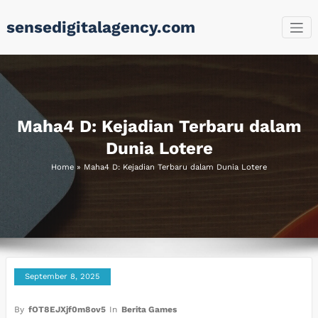
Skip
sensedigitalagency.com
to
content
Maha4 D: Kejadian Terbaru dalam
Dunia Lotere
Home
»
Maha4 D: Kejadian Terbaru dalam Dunia Lotere
September 8, 2025
By
fOT8EJXjf0m8ov5
In
Berita Games