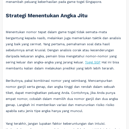
menambah peluang keberhasilan pada game togel Singapore.
Strategi Menentukan Angka Jitu
Menentukan nomor tepat dalam game togel tidak semata-mata
bergantung kepada nasib, melainkan juga memerlukan taktik dan analisis
yang baik yang cermat. Yang pertama, pemahaman soal data hasil
sebelumnya amat krusial. Dengan analisis corak atau kecenderungan
daripada keluaran angka, pemain bisa mengetahui nomor-nomor yang
sering keluar dan angka-angka yang jarang keluar.
Togel SGP
Hal ini bisa
membantu kalian dalam melakukan prediksi yang lebih lebih terarah.
Berikutnya, pakai kombinasi nomor yang seimbang. Mencampurkan
nomor ganjil serta genap, dan angka tinggi dan rendah dalam sebuah
tiket, dapat meningkatkan peluang Anda. Contohnya, jika Anda punya
empat nomor, cobalah dalam memilih dua nomor ganjil dan dua angka
genap. Langkah ini memberikan variasi dan menurunkan risiko risiko
apabila satu jenis tipe angka hanya yang muncul.
Yang terakhir, jangan lupakan faktor keberuntungan dan intuisi.