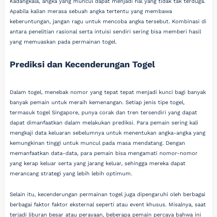
Kadangkala, angka yang muncul dapat menjadi hal yang tidak tak terduga.
Apabila kalian merasa sebuah angka tertentu yang membawa
keberuntungan, jangan ragu untuk mencoba angka tersebut. Kombinasi di
antara penelitian rasional serta intuisi sendiri sering bisa memberi hasil
yang memuaskan pada permainan togel.
Prediksi dan Kecenderungan Togel
Dalam togel, menebak nomor yang tepat tepat menjadi kunci bagi banyak
banyak pemain untuk meraih kemenangan. Setiap jenis tipe togel,
termasuk togel Singapore, punya corak dan tren tersendiri yang dapat
dapat dimanfaatkan dalam melakukan prediksi. Para pemain sering kali
mengkaji data keluaran sebelumnya untuk menentukan angka-angka yang
kemungkinan tinggi untuk muncul pada masa mendatang. Dengan
memanfaatkan data-data, para pemain bisa mengamati nomor-nomor
yang kerap keluar serta yang jarang keluar, sehingga mereka dapat
merancang strategi yang lebih lebih optimum.
Selain itu, kecenderungan permainan togel juga dipengaruhi oleh berbagai
berbagai faktor faktor eksternal seperti atau event khusus. Misalnya, saat
terjadi liburan besar atau perayaan, beberapa pemain percaya bahwa ini