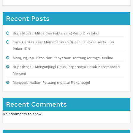
Recent Posts
Bupatitogel: Mitos dan Fakta yang Perlu Diketahui
Cara Cerdas agar Memenangkan di Jenius Poker serta juga
Poker IDN
Mengungkap Mitos dan Kenyataan Tentang Iontogel Online
Bupatitogel: Mengunjungi Situs Terpercaya untuk Kesempatan
Menang
Mengoptimalkan Peluang melalui Rekantogel
Recent Comments
No comments to show.