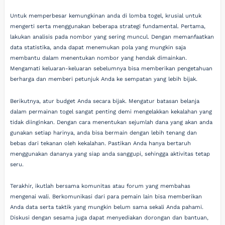
Untuk memperbesar kemungkinan anda di lomba togel, krusial untuk
mengerti serta menggunakan beberapa strategi fundamental. Pertama,
lakukan analisis pada nombor yang sering muncul. Dengan memanfaatkan
data statistika, anda dapat menemukan pola yang mungkin saja
membantu dalam menentukan nombor yang hendak dimainkan.
Mengamati keluaran-keluaran sebelumnya bisa memberikan pengetahuan
berharga dan memberi petunjuk Anda ke sempatan yang lebih bijak.
Berikutnya, atur budget Anda secara bijak. Mengatur batasan belanja
dalam permainan togel sangat penting demi mengelakkan kekalahan yang
tidak diinginkan. Dengan cara menentukan sejumlah dana yang akan anda
gunakan setiap harinya, anda bisa bermain dengan lebih tenang dan
bebas dari tekanan oleh kekalahan. Pastikan Anda hanya bertaruh
menggunakan dananya yang siap anda sanggupi, sehingga aktivitas tetap
seru.
Terakhir, ikutlah bersama komunitas atau forum yang membahas
mengenai wali. Berkomunikasi dari para pemain lain bisa memberikan
Anda data serta taktik yang mungkin belum sama sekali Anda pahami.
Diskusi dengan sesama juga dapat menyediakan dorongan dan bantuan,