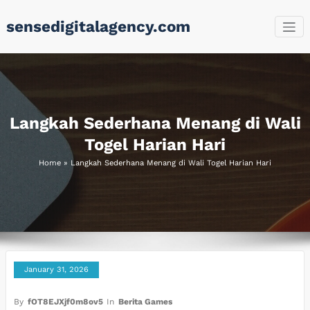
Skip
sensedigitalagency.com
to
content
Langkah Sederhana Menang di Wali
Togel Harian Hari
Home
»
Langkah Sederhana Menang di Wali Togel Harian Hari
January 31, 2026
By
fOT8EJXjf0m8ov5
In
Berita Games