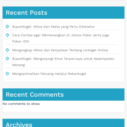
Recent Posts
Bupatitogel: Mitos dan Fakta yang Perlu Diketahui
Cara Cerdas agar Memenangkan di Jenius Poker serta juga
Poker IDN
Mengungkap Mitos dan Kenyataan Tentang Iontogel Online
Bupatitogel: Mengunjungi Situs Terpercaya untuk Kesempatan
Menang
Mengoptimalkan Peluang melalui Rekantogel
Recent Comments
No comments to show.
Archives