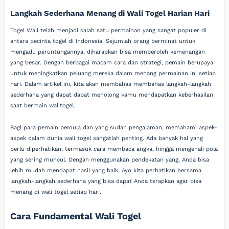
Langkah Sederhana Menang di Wali Togel Harian Hari
Togel Wali telah menjadi salah satu permainan yang sangat populer di
antara pecinta togel di Indonesia. Sejumlah orang berminat untuk
mengadu peruntungannya, diharapkan bisa memperoleh kemenangan
yang besar. Dengan berbagai macam cara dan strategi, pemain berupaya
untuk meningkatkan peluang mereka dalam menang permainan ini setiap
hari. Dalam artikel ini, kita akan membahas membahas langkah-langkah
sederhana yang dapat dapat menolong kamu mendapatkan keberhasilan
saat bermain walitogel.
Bagi para pemain pemula dan yang sudah pengalaman, memahami aspek-
aspek dalam dunia wali togel sangatlah penting. Ada banyak hal yang
perlu diperhatikan, termasuk cara membaca angka, hingga mengenali pola
yang sering muncul. Dengan menggunakan pendekatan yang, Anda bisa
lebih mudah mendapat hasil yang baik. Ayo kita perhatikan bersama
langkah-langkah sederhana yang bisa dapat Anda terapkan agar bisa
menang di wali togel setiap hari.
Cara Fundamental Wali Togel