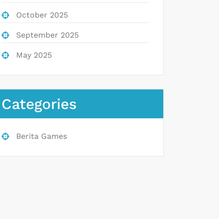
October 2025
September 2025
May 2025
Categories
Berita Games