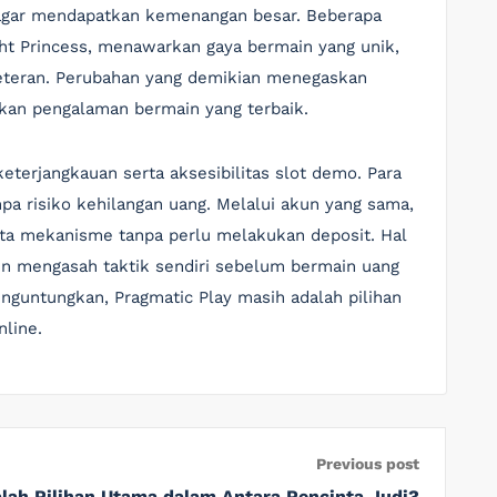
agar mendapatkan kemenangan besar. Beberapa
ght Princess, menawarkan gaya bermain yang unik,
eteran. Perubahan yang demikian menegaskan
an pengalaman bermain yang terbaik.
keterjangkauan serta aksesibilitas slot demo. Para
pa risiko kehilangan uang. Melalui akun yang sama,
rta mekanisme tanpa perlu melakukan deposit. Hal
gin mengasah taktik sendiri sebelum bermain uang
guntungkan, Pragmatic Play masih adalah pilihan
nline.
Previous post
lah Pilihan Utama dalam Antara Pencinta Judi?