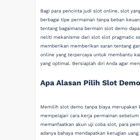
Bagi para pencinta judi slot online, slot ya
berbagai tipe permainan tanpa beban keuanga
tentang bagaimana bermain slot demo dapa
neliti mekanisme dari slot slot pragmatic s
memberikan memberikan saran tentang gam
online yang terpercaya untuk membantu ka
yang optimal. Bersiaplah diri Anda agar men
Apa Alasan Pilih Slot Dem
Memilih slot demo tanpa biaya merupakan 
mempelajari cara kerja permainan sebelum
memanfaatkan akun uji coba slot, para pem
adanya bahaya mendapatkan kerugian uang.