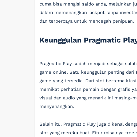
cuma bisa mengisi saldo anda, melainkan j
dalam memenangkan jackpot tanpa investasi
dan terpercaya untuk mencegah penipuan.
Keunggulan Pragmatic Play 
Pragmatic Play sudah menjadi sebagai salah
game online. Satu keunggulan penting dari
game yang tersedia. Dari slot bertema kla
memikat perhatian pemain dengan grafis y
visual dan audio yang menarik ini masing-
menyenangkan.
Selain itu, Pragmatic Play juga dikenal den
slot yang mereka buat. Fitur misalnya free 