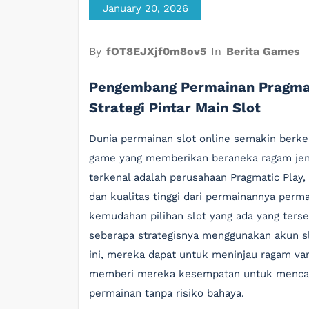
January 20, 2026
By
fOT8EJXjf0m8ov5
In
Berita Games
Pengembang Permainan Pragmati
Strategi Pintar Main Slot
Dunia permainan slot online semakin berk
game yang memberikan beraneka ragam jeni
terkenal adalah perusahaan Pragmatic Play
dan kualitas tinggi dari permainannya perm
kemudahan pilihan slot yang ada yang terse
seberapa strategisnya menggunakan akun sl
ini, mereka dapat untuk meninjau ragam va
memberi mereka kesempatan untuk mencari 
permainan tanpa risiko bahaya.