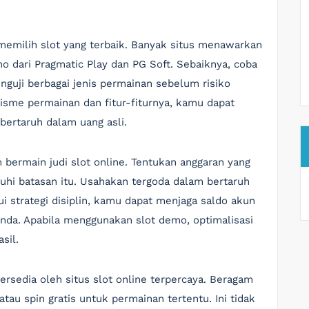
 memilih slot yang terbaik. Banyak situs menawarkan
o dari Pragmatic Play dan PG Soft. Sebaiknya, coba
guji berbagai jenis permainan sebelum risiko
me permainan dan fitur-fiturnya, kamu dapat
bertaruh dalam uang asli.
bermain judi slot online. Tentukan anggaran yang
hi batasan itu. Usahakan tergoda dalam bertaruh
i strategi disiplin, kamu dapat menjaga saldo akun
da. Apabila menggunakan slot demo, optimalisasi
sil.
ersedia oleh situs slot online terpercaya. Beragam
au spin gratis untuk permainan tertentu. Ini tidak