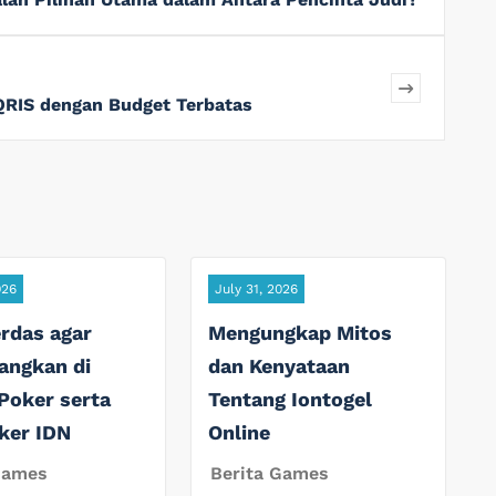
 QRIS dengan Budget Terbatas
026
July 31, 2026
rdas agar
Mengungkap Mitos
ngkan di
dan Kenyataan
Poker serta
Tentang Iontogel
ker IDN
Online
Games
Berita Games