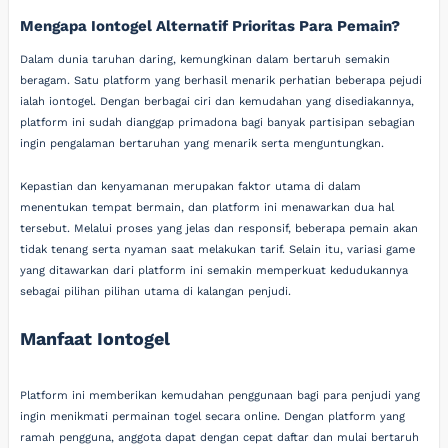
Mengapa Iontogel Alternatif Prioritas Para Pemain?
Dalam dunia taruhan daring, kemungkinan dalam bertaruh semakin
beragam. Satu platform yang berhasil menarik perhatian beberapa pejudi
ialah iontogel. Dengan berbagai ciri dan kemudahan yang disediakannya,
platform ini sudah dianggap primadona bagi banyak partisipan sebagian
ingin pengalaman bertaruhan yang menarik serta menguntungkan.
Kepastian dan kenyamanan merupakan faktor utama di dalam
menentukan tempat bermain, dan platform ini menawarkan dua hal
tersebut. Melalui proses yang jelas dan responsif, beberapa pemain akan
tidak tenang serta nyaman saat melakukan tarif. Selain itu, variasi game
yang ditawarkan dari platform ini semakin memperkuat kedudukannya
sebagai pilihan pilihan utama di kalangan penjudi.
Manfaat Iontogel
Platform ini memberikan kemudahan penggunaan bagi para penjudi yang
ingin menikmati permainan togel secara online. Dengan platform yang
ramah pengguna, anggota dapat dengan cepat daftar dan mulai bertaruh