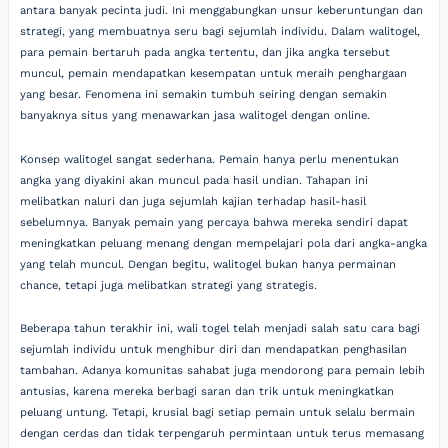
antara banyak pecinta judi. Ini menggabungkan unsur keberuntungan dan
strategi, yang membuatnya seru bagi sejumlah individu. Dalam walitogel,
para pemain bertaruh pada angka tertentu, dan jika angka tersebut
muncul, pemain mendapatkan kesempatan untuk meraih penghargaan
yang besar. Fenomena ini semakin tumbuh seiring dengan semakin
banyaknya situs yang menawarkan jasa walitogel dengan online.
Konsep walitogel sangat sederhana. Pemain hanya perlu menentukan
angka yang diyakini akan muncul pada hasil undian. Tahapan ini
melibatkan naluri dan juga sejumlah kajian terhadap hasil-hasil
sebelumnya. Banyak pemain yang percaya bahwa mereka sendiri dapat
meningkatkan peluang menang dengan mempelajari pola dari angka-angka
yang telah muncul. Dengan begitu, walitogel bukan hanya permainan
chance, tetapi juga melibatkan strategi yang strategis.
Beberapa tahun terakhir ini, wali togel telah menjadi salah satu cara bagi
sejumlah individu untuk menghibur diri dan mendapatkan penghasilan
tambahan. Adanya komunitas sahabat juga mendorong para pemain lebih
antusias, karena mereka berbagi saran dan trik untuk meningkatkan
peluang untung. Tetapi, krusial bagi setiap pemain untuk selalu bermain
dengan cerdas dan tidak terpengaruh permintaan untuk terus memasang