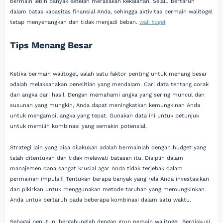
bermain lebih banyak setelah merasakan kekalahan. Selalu bertaruh
dalam batas kapasitas finansial Anda, sehingga aktivitas bermain walitogel
tetap menyenangkan dan tidak menjadi beban.
wali togel
Tips Menang Besar
Ketika bermain walitogel, salah satu faktor penting untuk menang besar
adalah melaksanakan penelitian yang mendalam. Cari data tentang corak
dan angka dari hasil. Dengan memahami angka yang sering muncul dan
susunan yang mungkin, Anda dapat meningkatkan kemungkinan Anda
untuk mengambil angka yang tepat. Gunakan data ini untuk petunjuk
untuk memilih kombinasi yang semakin potensial.
Strategi lain yang bisa dilakukan adalah bermainlah dengan budget yang
telah ditentukan dan tidak melewati batasan itu. Disiplin dalam
manajemen dana sangat krusial agar Anda tidak terjebak dalam
permainan impulsif. Tentukan berapa banyak yang rela Anda investasikan
dan pikirkan untuk menggunakan metode taruhan yang memungkinkan
Anda untuk bertaruh pada beberapa kombinasi dalam satu waktu.
Sebagai penutup, bergabunglah dengan grup pemain walitogel. Berdiskusi