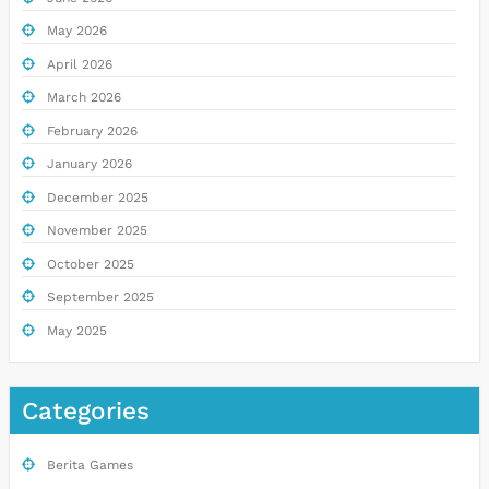
May 2026
April 2026
March 2026
February 2026
January 2026
December 2025
November 2025
October 2025
September 2025
May 2025
Categories
Berita Games