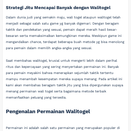
Strategi Jitu Mencapai Banyak dengan Walitogel
Dalam dunia judi yang semakin maju, wali togel ataupun walitogel telah
menjadi sebagai salah satu game yg banyak digemari. Dengan beragam
taktik dan pendekatan yang sesuai, pemain dapat meraih hasil besar-
besaran serta memaksimalkan kemungkinan mereka. Meskipun game ini
mengandalkan chance, terdapat beberapa buah metode yg bisa menolong
para pemain dalam memilih angka-angka yang sesuai.
Saat membahas walitogel, krusial untuk mengerti lebih dalam perihal
ritus dan kepercayaan yang sering menyertakan permainan ini. Banyak
para pemain meyakini bahwa menerapkan sejumlah taktik tertentu
mampu menambah kesempatan mereka supaya menang. Pada artikel ini
kami akan membahas beragam taktik jitu yang bisa dipergunakan supaya
menang permainan wali togel serta bagaimana metode terbaik
memanfaatkan peluang yang tersedia.
Pengenalan Permainan Walitogel
Permainan ini adalah salah satu permainan yang merupakan populer di