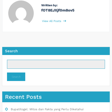
Written by:
fOT8EJXjf0m8ov5
View All Posts
Search
Search
Recent Posts
Bupatitogel: Mitos dan Fakta yang Perlu Diketahui