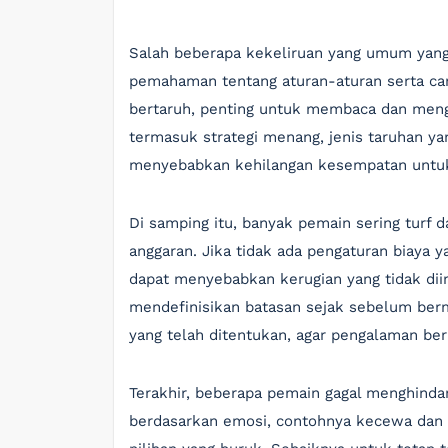
Salah beberapa kekeliruan yang umum yang 
pemahaman tentang aturan-aturan serta c
bertaruh, penting untuk membaca dan menger
termasuk strategi menang, jenis taruhan ya
menyebabkan kehilangan kesempatan untuk
Di samping itu, banyak pemain sering turf
anggaran. Jika tidak ada pengaturan biaya 
dapat menyebabkan kerugian yang tidak diin
mendefinisikan batasan sejak sebelum ber
yang telah ditentukan, agar pengalaman ber
Terakhir, beberapa pemain gagal menghinda
berdasarkan emosi, contohnya kecewa dan 