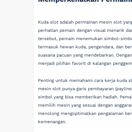
Kuda slot adalah permainan mesin slot ya
perhatian pemain dengan visual menarik 
tersebut, pemain menemukan simbol-simbol
termasuk hewan kuda, pengendara, dan b
suasana pacuan yang mendebarkan. Dengan s
menjadi pilihan favorit di kalangan pengge
Penting untuk memahami cara kerja kuda sl
mesin slot punya garis pembayaran (payl
simbol yang bisa memberikan hadiah. Pemai
memilih mesin yang sesuai dengan anggara
menolong mengoptimalkan pengalaman ber
kemenangan.