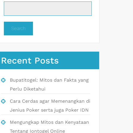
Search
Recent Posts
Bupatitogel: Mitos dan Fakta yang
Perlu Diketahui
Cara Cerdas agar Memenangkan di
Jenius Poker serta juga Poker IDN
Mengungkap Mitos dan Kenyataan
Tentang Iontogel Online