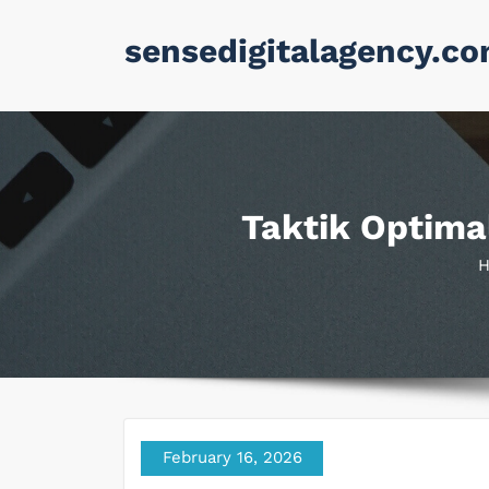
Skip
sensedigitalagency.c
to
content
Taktik Optima
February 16, 2026