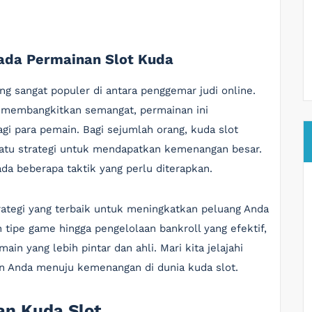
ada Permainan Slot Kuda
g sangat populer di antara penggemar judi online.
g membangkitkan semangat, permainan ini
gi para pemain. Bagi sejumlah orang, kuda slot
 satu strategi untuk mendapatkan kemenangan besar.
ada beberapa taktik yang perlu diterapkan.
trategi yang terbaik untuk meningkatkan peluang Anda
h tipe game hingga pengelolaan bankroll yang efektif,
n yang lebih pintar dan ahli. Mari kita jelajahi
n Anda menuju kemenangan di dunia kuda slot.
n Kuda Slot