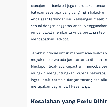
Manajemen bankroll juga merupakan unsur k
batasan seberapa uang yang ingin habiskan
Anda agar terhindar dari kehilangan melebih
sesuai dengan anggaran Anda. Menggunakan 
emosi dapat membantu Anda bertahan lebi
mendapatkan jackpot.
Terakhir, crucial untuk menentukan waktu 
meyakini bahwa ada jam tertentu di mana
Meskipun tidak ada kepastian, mencoba ber
mungkin menguntungkan, karena beberapa m
ingat untuk bermain dengan tenang dan nik
merupakan bagian dari kesenangan.
Kesalahan yang Perlu Dihi