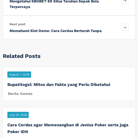
Mengetahui SBOBET 88 Situs Taruhan Sepak Bola
Terpercaya
Next post
Memahami Slot Demo: Cara Cerdas Bertaruh Tanpa
Related Posts
August 1, 2026
Bupatitogel: Mitos dan Fakta yang Perlu Diketahui
Berita Games
July 31, 2026
Cara Cerdas agar Memenangkan di Jenius Poker serta juga
Poker IDN