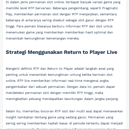
Di dalam jenis permainan slot online, terdapat banyak variasi game yang
memiliki level RTP bervariasi. Beberapa pengembang, seperti Pragmatic
Play, memberikan permainan slot dengan RTP menjanjikan, sementara
beberapa di antaranya sering disebut sebagai slot gacor dengan RTP
tinggi. Para pemain biasanya berburu informasi RTP dari slot untuk
menemukan game yang memberikan memberikan hasil optimal dan
menambah kemungkinan kemenangan mereka.
Strategi Menggunakan Return to Player Live
Mengerti definisi RTP dan Return to Player adalah langkah awal yang
penting untuk menambah kemungkinan untung ketika bermain slot
online. RTP live memberikan informasi real-time mengenai angka
pengembalian dari sebuah permainan. Dengan data ini, pemain dapat
mendeteksi permainan slot dengan memiliki RTP tinggi, maka
meningkatkan peluang mendapatkan keuntungan dalam jangka panjang.
Selain itu, memantau bocoran RTP slot dari multi asal dapat menawarkan
insight tambahan tentang game yang sedang gacor. Permainan yang
sering sering memberikan hadiah besar di periode tertentu dapat menjadi