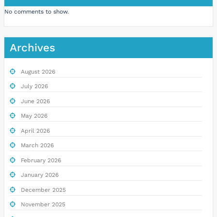
No comments to show.
Archives
August 2026
July 2026
June 2026
May 2026
April 2026
March 2026
February 2026
January 2026
December 2025
November 2025