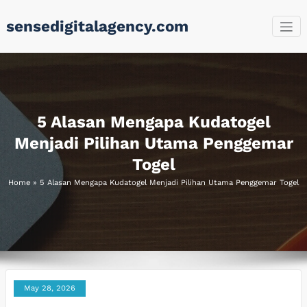
Skip
sensedigitalagency.com
to
content
5 Alasan Mengapa Kudatogel
Menjadi Pilihan Utama Penggemar
Togel
Home
»
5 Alasan Mengapa Kudatogel Menjadi Pilihan Utama Penggemar Togel
May 28, 2026