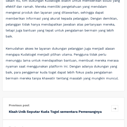
Selain itu, tim dukungan Kudatogel dilatih untuk memberikan solusi yang
efektif dan ramah. Mereka memiliki pengetahuan yang mendalam
mengenai produk dan layanan yang ditawarkan, sehingga dapat
memberikan informasi yang akurat kepada pelanggan. Dengan demikian,
pelanggan tidak hanya mendapatkan jawaban atas pertanyaan mereka,
tetapi juga bantuan yang tepat untuk pengalaman bermain yang lebih
baik.
Kemudahan akses ke layanan dukungan pelanggan juga menjadi alasan
mengapa Kudatogel menjadi pilihan utama. Pengguna tidak perlu
menunggu lama untuk mendapatkan bantuan, membuat mereka merasa
nyaman saat menggunakan platform ini. Dengan adanya dukungan yang
baik, para penggemar kuda togel dapat lebih fokus pada pengalaman
bermain mereka tanpa khawatir tentang masalah yang mungkin muncul.
Previous post
Kisah Unik Seputar Kuda Togel sementara Pemenangnya