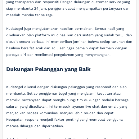
yang transparan dan responsif. Dengan dukungan customer service yang
siap membantu 24 jam, pengguna dapat menyampaikan pertanyaan dan
masalah mereka tanpa ragu.
Kudatogel juga mengutamakan keadilan permainan. Semua hasil yang
dikeluarkan oleh platform ini dihasilkan dari sistem yang sudah teruji dan
diaudit secara berkala. Ini memberikan jaminan bahwa setiap taruhan dan
hasilnya bersifat acak dan adil, sehingga pemain dapat bermain dengan
percaya diri dan menikmati pengalaman yang menyenangkan.
Dukungan Pelanggan yang Baik
Kudatogel dikenal dengan dukungan pelanggan yang responsif dan siap
membantu. Setiap penggemar togel yang mengalami kesulitan atau
memiliki pertanyaan dapat menghubungi tim dukungan melalui berbagai
saluran yang disediakan. Ini termasuk layanan live chat dan email, yang
menjadikan proses komunikasi menjadi lebih mudah dan cepat.
Kecepatan respons menjadi faktor penting yang membuat pengguna
merasa dihargai dan diperhatikan.