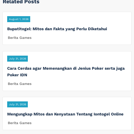
Related Posts
August 1, 2026
Bupatitogel: Mitos dan Fakta yang Perlu Diketahui
Berita Games
July 31, 2026
Cara Cerdas agar Memenangkan di Jenius Poker serta juga
Poker IDN
Berita Games
July 31, 2026
Mengungkap Mitos dan Kenyataan Tentang Iontogel Online
Berita Games