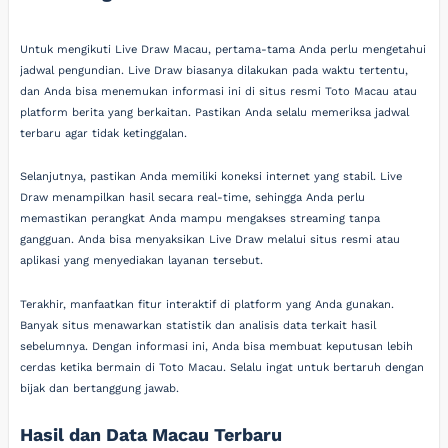
Untuk mengikuti Live Draw Macau, pertama-tama Anda perlu mengetahui
jadwal pengundian. Live Draw biasanya dilakukan pada waktu tertentu,
dan Anda bisa menemukan informasi ini di situs resmi Toto Macau atau
platform berita yang berkaitan. Pastikan Anda selalu memeriksa jadwal
terbaru agar tidak ketinggalan.
Selanjutnya, pastikan Anda memiliki koneksi internet yang stabil. Live
Draw menampilkan hasil secara real-time, sehingga Anda perlu
memastikan perangkat Anda mampu mengakses streaming tanpa
gangguan. Anda bisa menyaksikan Live Draw melalui situs resmi atau
aplikasi yang menyediakan layanan tersebut.
Terakhir, manfaatkan fitur interaktif di platform yang Anda gunakan.
Banyak situs menawarkan statistik dan analisis data terkait hasil
sebelumnya. Dengan informasi ini, Anda bisa membuat keputusan lebih
cerdas ketika bermain di Toto Macau. Selalu ingat untuk bertaruh dengan
bijak dan bertanggung jawab.
Hasil dan Data Macau Terbaru