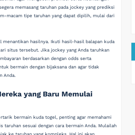
a segera memasang taruhan pada jockey yang prediksi
macam tipe taruhan yang dapat dipilih, mulai dari
l menantikan hasilnya. Ikuti hasil-hasil balapan kuda
ri situs tersebut. Jika jockey yang Anda taruhkan
mbayaran berdasarkan dengan odds serta
untuk bermain dengan bijaksana dan agar tidak
n Anda.
Mereka yang Baru Memulai
ertarik bermain kuda togel, penting agar memahami
enis taruhan sesuai dengan cara bermain Anda. Mulailah
ak ke taruhan yang kompleks. Hal ini akan