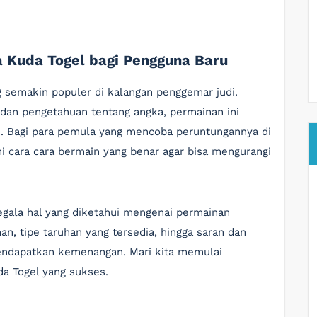
 Kuda Togel bagi Pengguna Baru
 semakin populer di kalangan penggemar judi.
 dan pengetahuan tentang angka, permainan ini
. Bagi para pemula yang mencoba peruntungannya di
 cara cara bermain yang benar agar bisa mengurangi
gala hal yang diketahui mengenai permainan
an, tipe taruhan yang tersedia, hingga saran dan
endapatkan kemenangan. Mari kita memulai
uda Togel yang sukses.