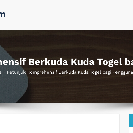
om
ensif Berkuda Kuda Togel b
e
»
Petunjuk Komprehensif Berkuda Kuda Togel bagi Pengguna