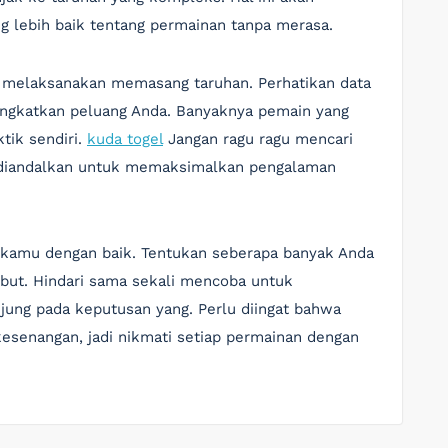
lebih baik tentang permainan tanpa merasa.
m melaksanakan memasang taruhan. Perhatikan data
ningkatkan peluang Anda. Banyaknya pemain yang
tik sendiri.
kuda togel
Jangan ragu ragu mencari
t diandalkan untuk memaksimalkan pengalaman
n kamu dengan baik. Tentukan seberapa banyak Anda
sebut. Hindari sama sekali mencoba untuk
jung pada keputusan yang. Perlu diingat bahwa
senangan, jadi nikmati setiap permainan dengan