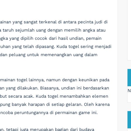
an yang sangat terkenal di antara pecinta judi di
sa taruh sejumlah uang dengan memilih angka atau
ka yang dipilih cocok dari hasil undian, pemain
uhan yang telah dipasang. Kuda togel sering menjadi
n dan peluang untuk memenangkan uang dalam
rmainan togel lainnya, namun dengan keunikan pada
ian yang dilakukan. Biasanya, undian ini berdasarkan
N
cabut secara acak. Kuda togel menambahkan elemen
pung banyak harapan di setiap gelaran. Oleh karena
ncoba peruntungannya di permainan game ini.
n, tetapi juga merupakan bagian dari budaya