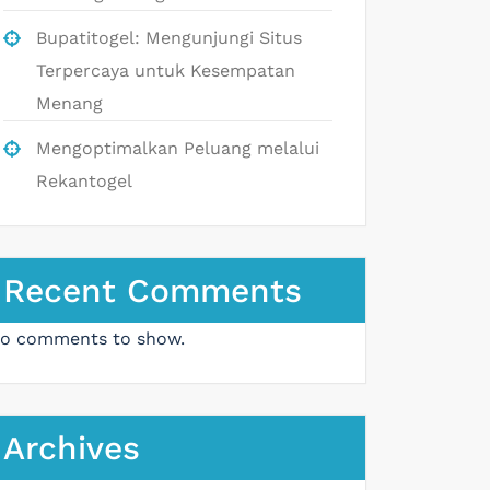
Bupatitogel: Mengunjungi Situs
Terpercaya untuk Kesempatan
Menang
Mengoptimalkan Peluang melalui
Rekantogel
Recent Comments
o comments to show.
Archives