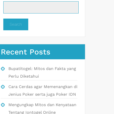
Search
Recent Posts
Bupatitogel: Mitos dan Fakta yang
Perlu Diketahui
Cara Cerdas agar Memenangkan di
Jenius Poker serta juga Poker IDN
Mengungkap Mitos dan Kenyataan
Tentang Iontogel Online