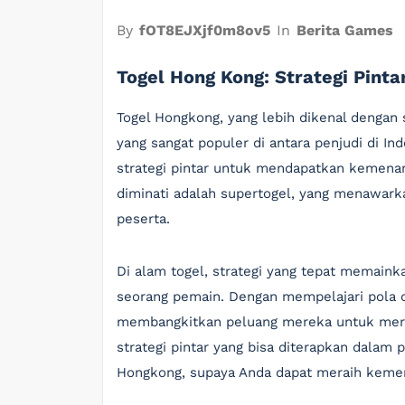
By
fOT8EJXjf0m8ov5
In
Berita Games
Togel Hong Kong: Strategi Pint
Togel Hongkong, yang lebih dikenal dengan
yang sangat populer di antara penjudi di I
strategi pintar untuk mendapatkan kemenanga
diminati adalah supertogel, yang menawark
peserta.
Di alam togel, strategi yang tepat memain
seorang pemain. Dengan mempelajari pola da
membangkitkan peluang mereka untuk mera
strategi pintar yang bisa diterapkan dalam
Hongkong, supaya Anda dapat meraih keme