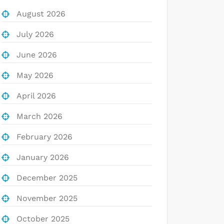
August 2026
July 2026
June 2026
May 2026
April 2026
March 2026
February 2026
January 2026
December 2025
November 2025
October 2025