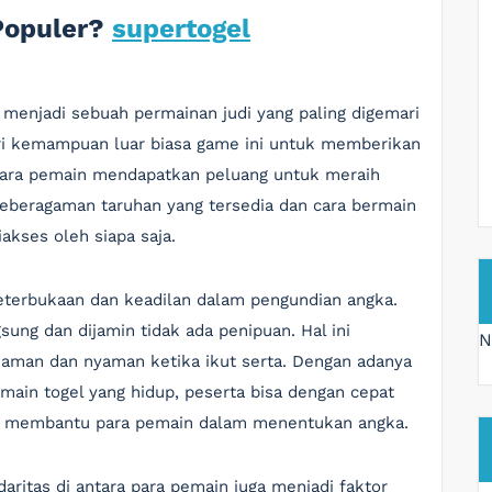
Populer?
supertogel
 menjadi sebuah permainan judi yang paling digemari
 dari kemampuan luar biasa game ini untuk memberikan
, para pemain mendapatkan peluang untuk meraih
eberagaman taruhan yang tersedia dan cara bermain
kses oleh siapa saja.
keterbukaan dan keadilan dalam pengundian angka.
sung dan dijamin tidak ada penipuan. Hal ini
N
aman dan nyaman ketika ikut serta. Dengan adanya
ain togel yang hidup, peserta bisa dengan cepat
at membantu para pemain dalam menentukan angka.
daritas di antara para pemain juga menjadi faktor