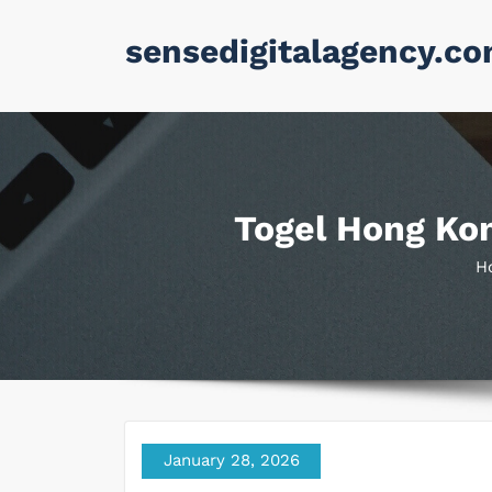
Skip
sensedigitalagency.c
to
content
Togel Hong Kon
H
January 28, 2026