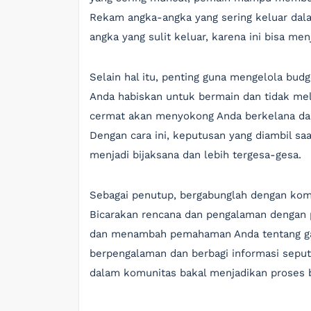
Rekam angka-angka yang sering keluar dal
angka yang sulit keluar, karena ini bisa me
Selain hal itu, penting guna mengelola bud
Anda habiskan untuk bermain dan tidak m
cermat akan menyokong Anda berkelana dal
Dengan cara ini, keputusan yang diambil s
menjadi bijaksana dan lebih tergesa-gesa.
Sebagai penutup, bergabunglah dengan komu
Bicarakan rencana dan pengalaman dengan 
dan menambah pemahaman Anda tentang ga
berpengalaman dan berbagi informasi seputa
dalam komunitas bakal menjadikan proses 