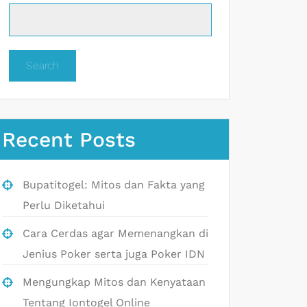
Search
Recent Posts
Bupatitogel: Mitos dan Fakta yang
Perlu Diketahui
Cara Cerdas agar Memenangkan di
Jenius Poker serta juga Poker IDN
Mengungkap Mitos dan Kenyataan
Tentang Iontogel Online