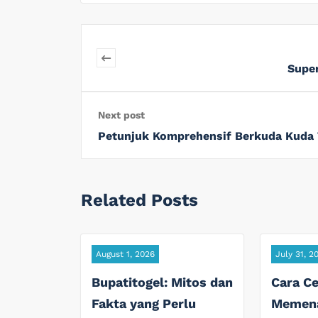
Super
Next post
Petunjuk Komprehensif Berkuda Kuda 
Related Posts
August 1, 2026
July 31, 2
Bupatitogel: Mitos dan
Cara Ce
Fakta yang Perlu
Memena