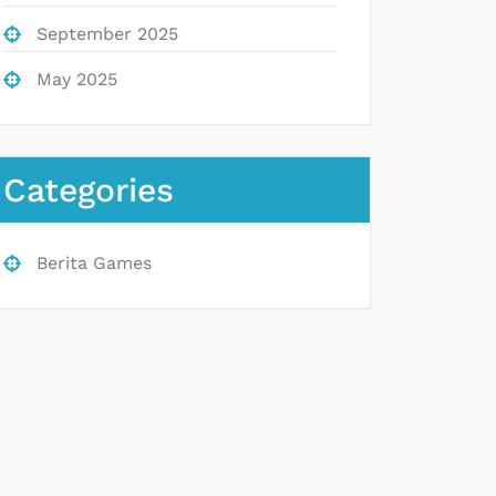
September 2025
May 2025
Categories
Berita Games