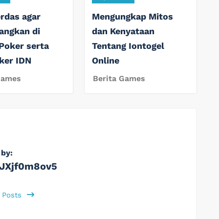
rdas agar
Mengungkap Mitos
ngkan di
dan Kenyataan
Poker serta
Tentang Iontogel
ker IDN
Online
Games
Berita Games
 by:
JXjf0m8ov5
l Posts