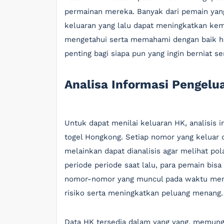
permainan mereka. Banyak dari pemain yang
keluaran yang lalu dapat meningkatkan ke
mengetahui serta memahami dengan baik ha
penting bagi siapa pun yang ingin berniat s
Analisa Informasi Pengelu
Untuk dapat menilai keluaran HK, analisis 
togel Hongkong. Setiap nomor yang keluar d
melainkan dapat dianalisis agar melihat po
periode periode saat lalu, para pemain bis
nomor-nomor yang muncul pada waktu men
risiko serta meningkatkan peluang menang.
Data HK tersedia dalam yang yang, memung