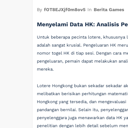
By
fOT8EJXjf0m8ov5
In
Berita Games
Menyelami Data HK: Analisis Pe
Untuk beberapa pecinta lotere, khususnya
adalah sangat krusial. Pengeluaran HK mer
nomor togel HK di tiap sesi. Dengan cara men
pengeluaran, pemain dapat melakukan anal
mereka.
Lotere Hongkong bukan sekadar sekadar akti
melibatkan berisikan perhitungan matematis
Hongkong yang tersedia, dan mengevaluasi
pandangan bernilai. Selain itu, penyelengg
penyelenggara juga menawarkan data HK ya
penelitian dengan lebih detail sebelum me