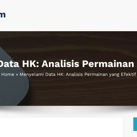
om
ata HK: Analisis Permainan 
Home
»
Menyelami Data HK: Analisis Permainan yang Efektif