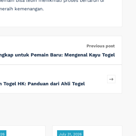
pemain bisa lebih menikmati proses bertaruh di
 meraih kemenangan.
Previous post
gkap untuk Pemain Baru: Mengenal Kayu Togel
 Togel HK: Panduan dari Ahli Togel
026
July 31, 2026