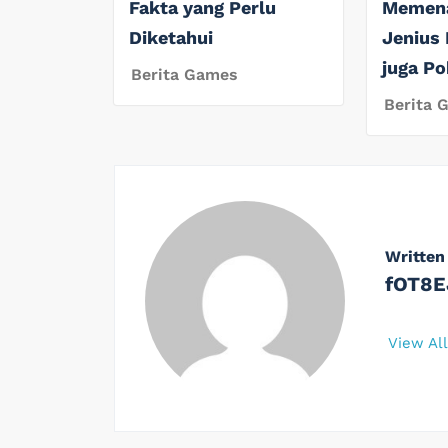
Fakta yang Perlu
Memena
Diketahui
Jenius 
juga Po
Berita Games
Berita 
Written
fOT8E
View Al