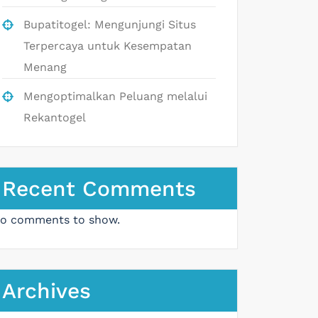
Bupatitogel: Mengunjungi Situs
Terpercaya untuk Kesempatan
Menang
Mengoptimalkan Peluang melalui
Rekantogel
Recent Comments
o comments to show.
Archives