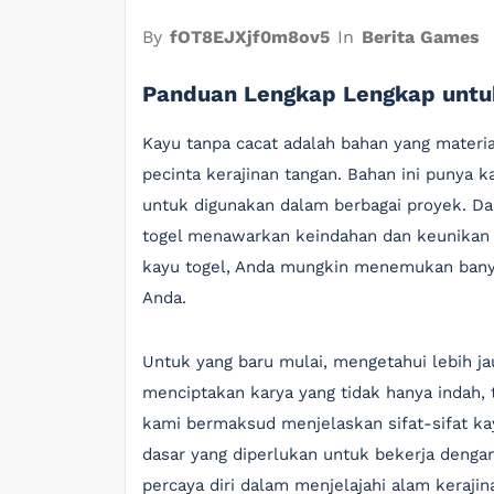
By
fOT8EJXjf0m8ov5
In
Berita Games
Panduan Lengkap Lengkap untu
Kayu tanpa cacat adalah bahan yang materia
pecinta kerajinan tangan. Bahan ini punya 
untuk digunakan dalam berbagai proyek. Da
togel menawarkan keindahan dan keunikan 
kayu togel, Anda mungkin menemukan banya
Anda.
Untuk yang baru mulai, mengetahui lebih ja
menciptakan karya yang tidak hanya indah, te
kami bermaksud menjelaskan sifat-sifat ka
dasar yang diperlukan untuk bekerja dengan 
percaya diri dalam menjelajahi alam keraji