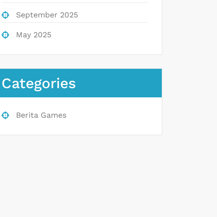
September 2025
May 2025
Categories
Berita Games