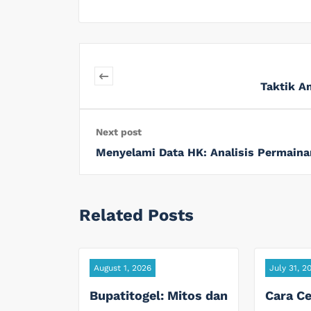
Taktik A
Next post
Menyelami Data HK: Analisis Permaina
Related Posts
August 1, 2026
July 31, 2
Bupatitogel: Mitos dan
Cara Ce