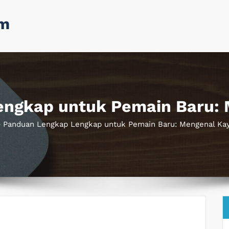
om
ngkap untuk Pemain Baru: 
»
Panduan Lengkap Lengkap untuk Pemain Baru: Mengenal Kay