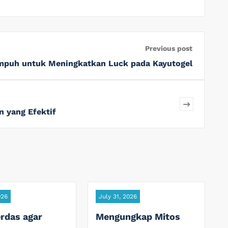
Previous post
mpuh untuk Meningkatkan Luck pada Kayutogel
n yang Efektif
026
July 31, 2026
rdas agar
Mengungkap Mitos