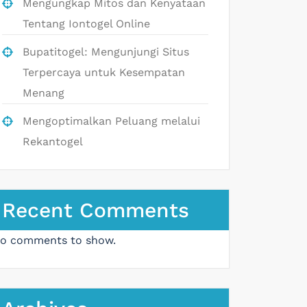
Mengungkap Mitos dan Kenyataan
Tentang Iontogel Online
Bupatitogel: Mengunjungi Situs
Terpercaya untuk Kesempatan
Menang
Mengoptimalkan Peluang melalui
Rekantogel
Recent Comments
o comments to show.