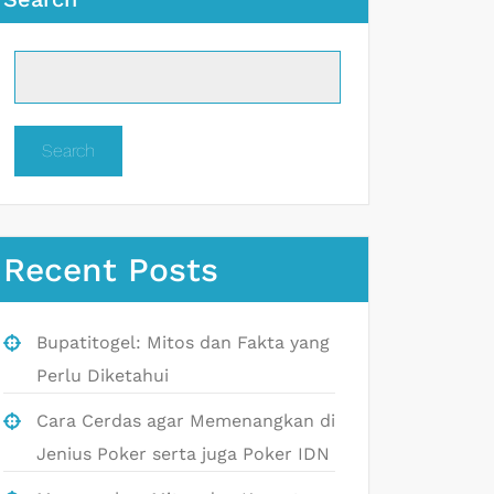
Search
Recent Posts
Bupatitogel: Mitos dan Fakta yang
Perlu Diketahui
Cara Cerdas agar Memenangkan di
Jenius Poker serta juga Poker IDN