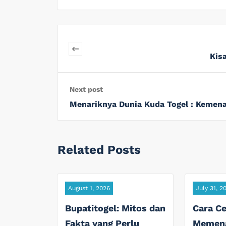
Kis
Next post
Menariknya Dunia Kuda Togel : Kemen
Related Posts
August 1, 2026
July 31, 2
Bupatitogel: Mitos dan
Cara Ce
Fakta yang Perlu
Memena