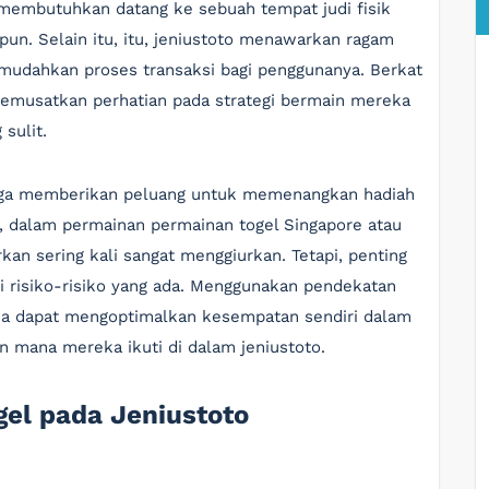
gi membutuhkan datang ke sebuah tempat judi fisik
pun. Selain itu, itu, jeniustoto menawarkan ragam
mudahkan proses transaksi bagi penggunanya. Berkat
h memusatkan perhatian pada strategi bermain mereka
sulit.
 juga memberikan peluang untuk memenangkan hadiah
a, dalam permainan permainan togel Singapore atau
kan sering kali sangat menggiurkan. Tetapi, penting
 risiko-risiko yang ada. Menggunakan pendekatan
eka dapat mengoptimalkan kesempatan sendiri dalam
n mana mereka ikuti di dalam jeniustoto.
gel pada Jeniustoto