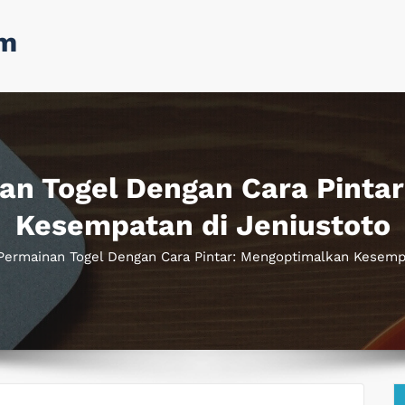
om
an Togel Dengan Cara Pinta
Kesempatan di Jeniustoto
Permainan Togel Dengan Cara Pintar: Mengoptimalkan Kesemp