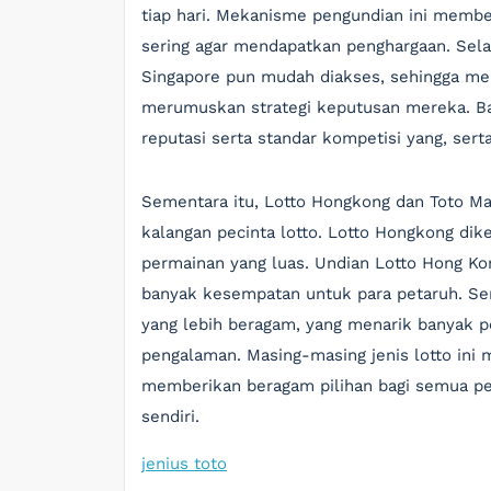
tiap hari. Mekanisme pengundian ini membe
sering agar mendapatkan penghargaan. Selain
Singapore pun mudah diakses, sehingga m
merumuskan strategi keputusan mereka. B
reputasi serta standar kompetisi yang, ser
Sementara itu, Lotto Hongkong dan Toto Ma
kalangan pecinta lotto. Lotto Hongkong dik
permainan yang luas. Undian Lotto Hong K
banyak kesempatan untuk para petaruh. S
yang lebih beragam, yang menarik banyak 
pengalaman. Masing-masing jenis lotto ini m
memberikan beragam pilihan bagi semua p
sendiri.
jenius toto