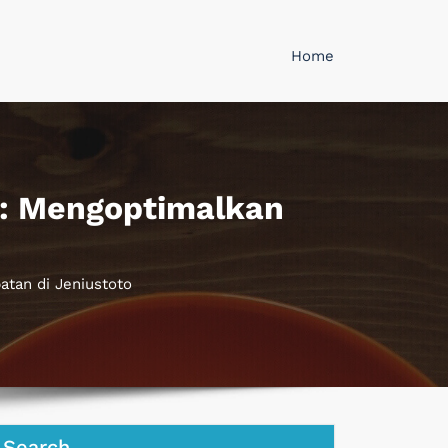
Home
r: Mengoptimalkan
atan di Jeniustoto
Search