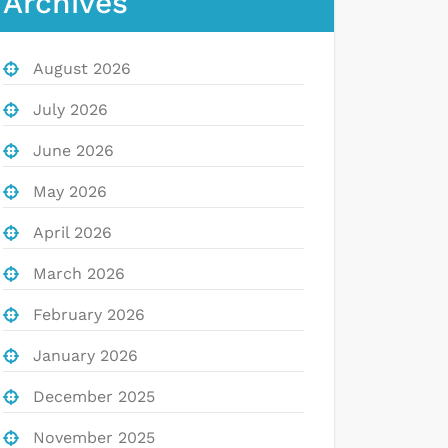
Archives
August 2026
July 2026
June 2026
May 2026
April 2026
March 2026
February 2026
January 2026
December 2025
November 2025