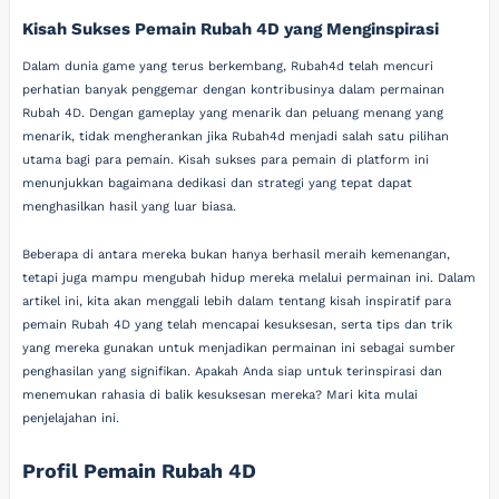
Kisah Sukses Pemain Rubah 4D yang Menginspirasi
Dalam dunia game yang terus berkembang, Rubah4d telah mencuri
perhatian banyak penggemar dengan kontribusinya dalam permainan
Rubah 4D. Dengan gameplay yang menarik dan peluang menang yang
menarik, tidak mengherankan jika Rubah4d menjadi salah satu pilihan
utama bagi para pemain. Kisah sukses para pemain di platform ini
menunjukkan bagaimana dedikasi dan strategi yang tepat dapat
menghasilkan hasil yang luar biasa.
Beberapa di antara mereka bukan hanya berhasil meraih kemenangan,
tetapi juga mampu mengubah hidup mereka melalui permainan ini. Dalam
artikel ini, kita akan menggali lebih dalam tentang kisah inspiratif para
pemain Rubah 4D yang telah mencapai kesuksesan, serta tips dan trik
yang mereka gunakan untuk menjadikan permainan ini sebagai sumber
penghasilan yang signifikan. Apakah Anda siap untuk terinspirasi dan
menemukan rahasia di balik kesuksesan mereka? Mari kita mulai
penjelajahan ini.
Profil Pemain Rubah 4D