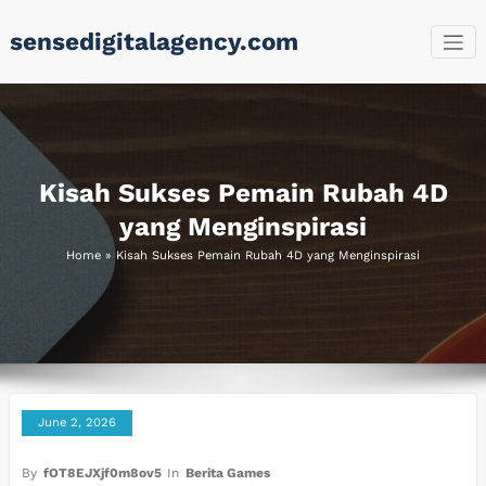
Skip
sensedigitalagency.com
to
content
Kisah Sukses Pemain Rubah 4D
yang Menginspirasi
Home
»
Kisah Sukses Pemain Rubah 4D yang Menginspirasi
June 2, 2026
By
fOT8EJXjf0m8ov5
In
Berita Games