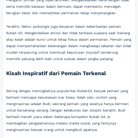
mengatur jumlah yang dipertaruhkan. Mengalokasikan dana dengan bijak,
serta memiliki batasan dalam bermain, dapat membantu mencegah
kerugian besar dan memastikan permainan tetap menyenangkan.
Terakhir, faktor psikologis juga berperan dalam keberhasilan pemain
Rubah 4D. Mengendalikan emosi dan tidak terbawa suasana saat menang
atau kalah adalah kunci untuk tetap fokus dalam permainan. Pemain yang
dapat mempertahankan ketenangan dalam menghadapi tekanan dan tidak
mudah terpancing untuk membuat keputusan impulsif cenderung
memiliki peluang lebih baik untuk sukses dalam jangka panjang.
Kisah Inspiratif dari Pemain Terkenal
Seiring dengan meningkatnya popularitas Rubah4d, banyak pemain yang
berhasil mencapai kesuksesan luar biasa. Salah satu contoh yang
menginspirasi adalah Budi, seorang pemain yang awalnya hanya bermain
untuk bersenang-senang. Dengan ketekunan dan disiplin berlatih, Budi
berhasil meraih juara dalam beberapa kompetisi Rubah 4d. Ia
membagikan pengalamannya melalui media sosial, yang tentunya
menginspirasi banyak orang untuk mengikuti jejaknya.