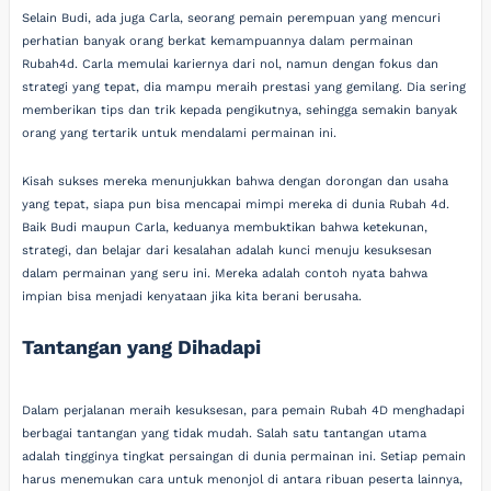
Selain Budi, ada juga Carla, seorang pemain perempuan yang mencuri
perhatian banyak orang berkat kemampuannya dalam permainan
Rubah4d. Carla memulai kariernya dari nol, namun dengan fokus dan
strategi yang tepat, dia mampu meraih prestasi yang gemilang. Dia sering
memberikan tips dan trik kepada pengikutnya, sehingga semakin banyak
orang yang tertarik untuk mendalami permainan ini.
Kisah sukses mereka menunjukkan bahwa dengan dorongan dan usaha
yang tepat, siapa pun bisa mencapai mimpi mereka di dunia Rubah 4d.
Baik Budi maupun Carla, keduanya membuktikan bahwa ketekunan,
strategi, dan belajar dari kesalahan adalah kunci menuju kesuksesan
dalam permainan yang seru ini. Mereka adalah contoh nyata bahwa
impian bisa menjadi kenyataan jika kita berani berusaha.
Tantangan yang Dihadapi
Dalam perjalanan meraih kesuksesan, para pemain Rubah 4D menghadapi
berbagai tantangan yang tidak mudah. Salah satu tantangan utama
adalah tingginya tingkat persaingan di dunia permainan ini. Setiap pemain
harus menemukan cara untuk menonjol di antara ribuan peserta lainnya,