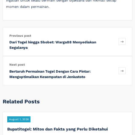
Ingatlah untuk selalu bermain dengan bijaksana dan nikmati setiap
momen dalam permainan.
Previous post
Dari Togel hingga Sbobet: Warga88 Menyediakan
Segalanya
Next post
Bertaruh Permainan Togel Dengan Cara Pintar:
Mengoptimalkan Kesempatan di Jeniustoto
Related Posts
August 1, 2026
Bupatitogel: Mitos dan Fakta yang Perlu Diketahui