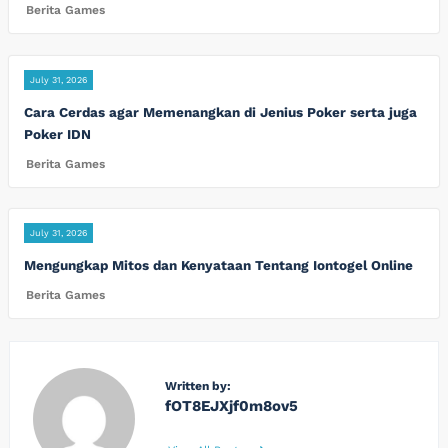
Berita Games
July 31, 2026
Cara Cerdas agar Memenangkan di Jenius Poker serta juga
Poker IDN
Berita Games
July 31, 2026
Mengungkap Mitos dan Kenyataan Tentang Iontogel Online
Berita Games
Written by:
fOT8EJXjf0m8ov5