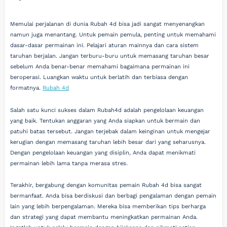
Memulai perjalanan di dunia Rubah 4d bisa jadi sangat menyenangkan
namun juga menantang. Untuk pemain pemula, penting untuk memahami
dasar-dasar permainan ini. Pelajari aturan mainnya dan cara sistem
taruhan berjalan. Jangan terburu-buru untuk memasang taruhan besar
sebelum Anda benar-benar memahami bagaimana permainan ini
beroperasi. Luangkan waktu untuk berlatih dan terbiasa dengan
formatnya.
Rubah 4d
Salah satu kunci sukses dalam Rubah4d adalah pengelolaan keuangan
yang baik. Tentukan anggaran yang Anda siapkan untuk bermain dan
patuhi batas tersebut. Jangan terjebak dalam keinginan untuk mengejar
kerugian dengan memasang taruhan lebih besar dari yang seharusnya.
Dengan pengelolaan keuangan yang disiplin, Anda dapat menikmati
permainan lebih lama tanpa merasa stres.
Terakhir, bergabung dengan komunitas pemain Rubah 4d bisa sangat
bermanfaat. Anda bisa berdiskusi dan berbagi pengalaman dengan pemain
lain yang lebih berpengalaman. Mereka bisa memberikan tips berharga
dan strategi yang dapat membantu meningkatkan permainan Anda.